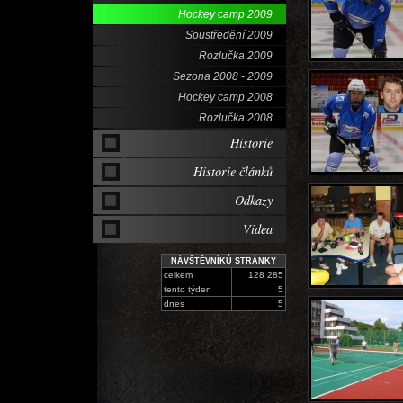
Hockey camp 2009
Soustředění 2009
Rozlučka 2009
Sezona 2008 - 2009
Hockey camp 2008
Rozlučka 2008
Historie
Historie článků
Odkazy
Videa
NÁVŠTĚVNÍKŮ STRÁNKY
celkem
128 285
tento týden
5
dnes
5