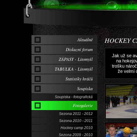
HOCKEY C
Aktuálně
Diskuzní forum
Jak už se avi
ZÁPASY - Litomyšl
na hokejov
trošku nároč
TABULKA - Litomyšl
že velmi 
Statistiky hráčů
Soupiska
Soupiska - fotografická
Fotogalerie
Sezona 2011 - 2012
Sezona 2010 - 2011
Hockey camp 2010
Sezona 2009 - 2010